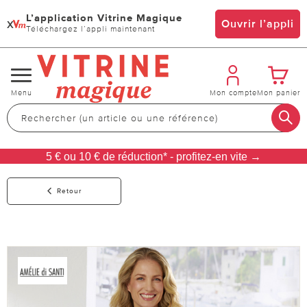
L’application Vitrine Magique
x
Ouvrir l’appli
Téléchargez l’appli maintenant
Changer
Menu
Mon compte
Mon panier
de
navigation
5 € ou 10 € de réduction* - profitez-en vite →
Retour