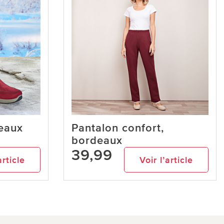
eaux
Pantalon confort,
bordeaux
39,99
article
Voir l’article