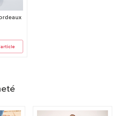
bordeaux
’article
heté