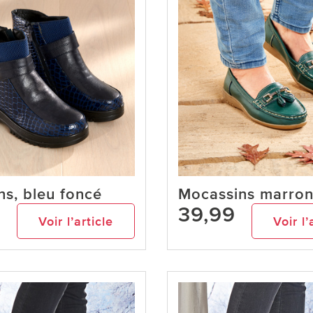
ons, bleu foncé
Mocassins marro
9
39,99
Voir l’article
Voir l’