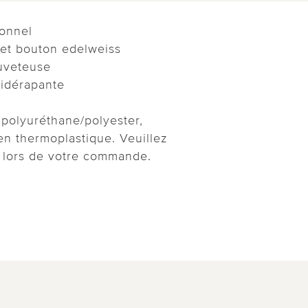
ionnel
 et bouton edelweiss
uveteuse
tidérapante
 polyuréthane/polyester,
en thermoplastique. Veuillez
e lors de votre commande.