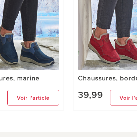
ures, marine
Chaussures, bord
9
39,99
Voir l’article
Voir l’