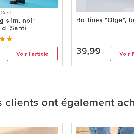
 Santi
Bottines "Olga", 
g slim, noir
 di Santi
39,99
Voir l’article
Voir l
 clients ont également ac