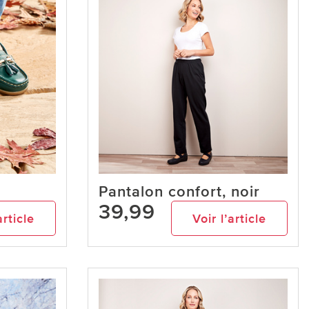
n
Pantalon confort, noir
39,99
article
Voir l’article