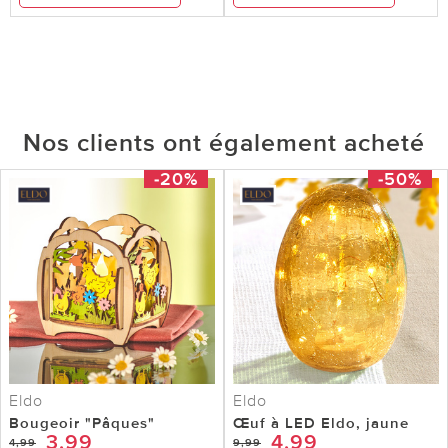
Nos clients ont également acheté
-20%
-50%
Eldo
Eldo
Bougeoir "Pâques"
Œuf à LED Eldo, jaune
3,99
4,99
4,99
9,99