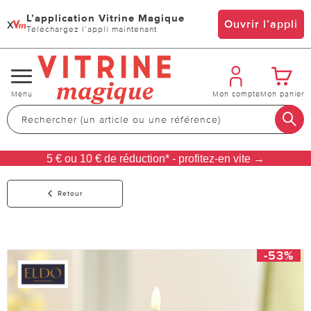
L’application Vitrine Magique
x
Ouvrir l’appli
Téléchargez l’appli maintenant
Changer
Menu
Mon compte
Mon panier
de
navigation
5 € ou 10 € de réduction* - profitez-en vite →
Retour
-53%