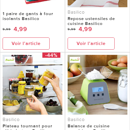
Basilico
1 paire de gants à four
isolants Basilico
Repose ustensiles de
cuisine Basilico
4,99
4,99
9,99
9,99
Voir l’article
Voir l’article
-44%
Basilico
Basilico
Plateau tournant pour
Balance de cuisine