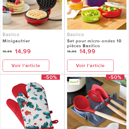
Basilico
Basilico
Minigaufrier
Set pour micro-ondes 10
pièces Basilico
14,99
14,99
19,99
19,99
Voir l’article
Voir l’article
-50%
-50%