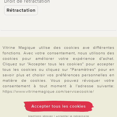
Droit de rétractation
Rétractation
Paiement & Livraison
Vitrine Magique utilise des cookies ave différentes
fonctions. Avec votre consentement, nous utilisons des
À propos de nous
cookies pour améliorer votre expérience d'achat.
Cliquez sur "Accepter tous les cookies" pour accepter
tous les cookies ou cliquez sur "Paramètres" pour en
savoir plus et choisir vos préférences personnelles en
Besoin d'aide?
matière de cookies. Vous pouvez révoquer votre
consentement à tout moment à l'adresse suivante:
https://www.vitrinemagique.com/servicecookie/
Mentions légales
|
CGV
|
Données & liberté
|
Vie privée & cookies
Prix en Euro, TVA légale incluse
Accepter tous les cookies
©2026 Vitrine Magique
Mentions légales
|
Accepter le nécessaire