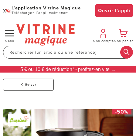
L’application Vitrine Magique
x
Ouvrir l’appli
Téléchargez l’appli maintenant
Changer
Menu
Mon compte
Mon panier
de
navigation
5 € ou 10 € de réduction* - profitez-en vite →
Retour
-50%