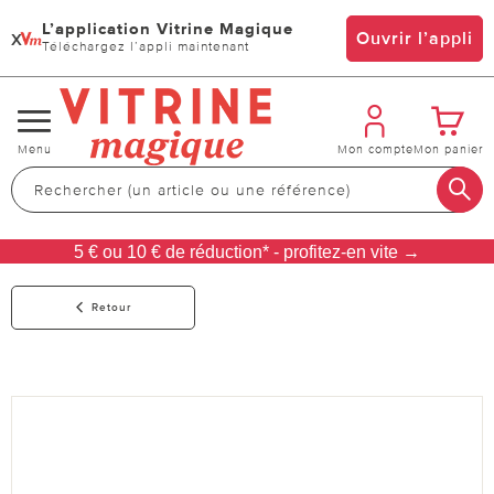
L’application Vitrine Magique
x
Ouvrir l’appli
Téléchargez l’appli maintenant
Changer
Menu
Mon compte
Mon panier
de
navigation
5 € ou 10 € de réduction* - profitez-en vite →
Retour