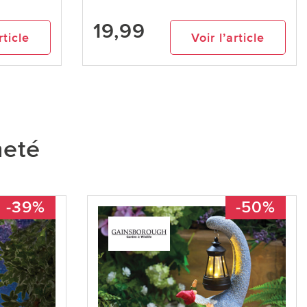
19,99
rticle
Voir l’article
heté
-39%
-50%