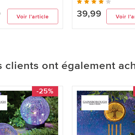
9
39,99
Voir l’article
Voir l’a
 clients ont également ac
-25%