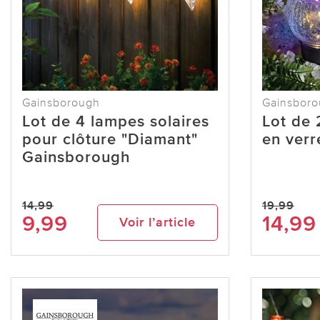
Gainsborough
Gainsbor
Lot de 4 lampes solaires
Lot de 
pour clôture "Diamant"
en verr
Gainsborough
14,99
19,99
9,99
14,99
Voir l’article