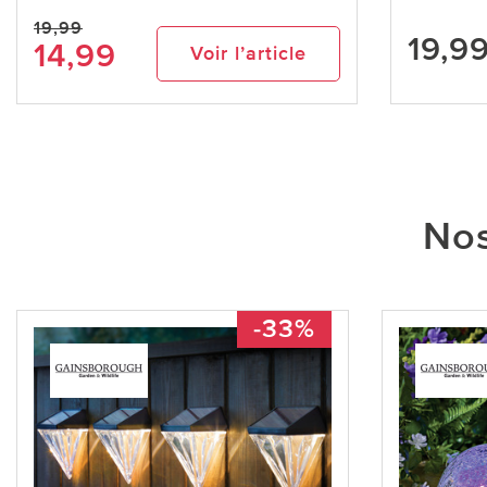
19,99
19,9
14,99
Voir l’article
Nos
-33%