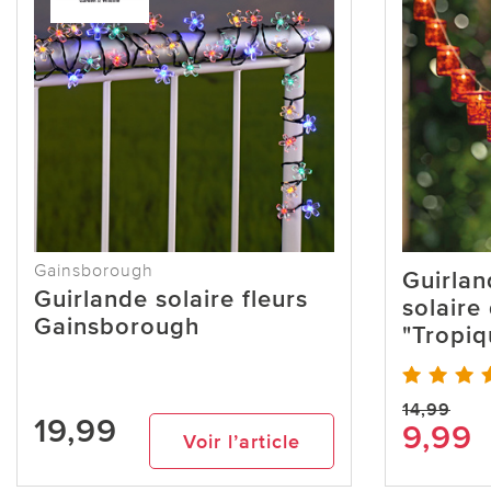
Gainsborough
Guirlan
Guirlande solaire fleurs
solaire
Gainsborough
"Tropiq
14,99
19,99
9,99
Voir l’article