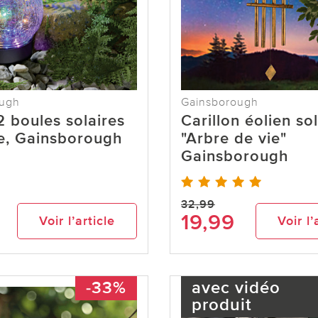
ough
Gainsborough
2 boules solaires
Carillon éolien so
e, Gainsborough
"Arbre de vie"
Gainsborough
32,99
19,99
Voir l’article
Voir l’
-33%
avec vidéo
produit