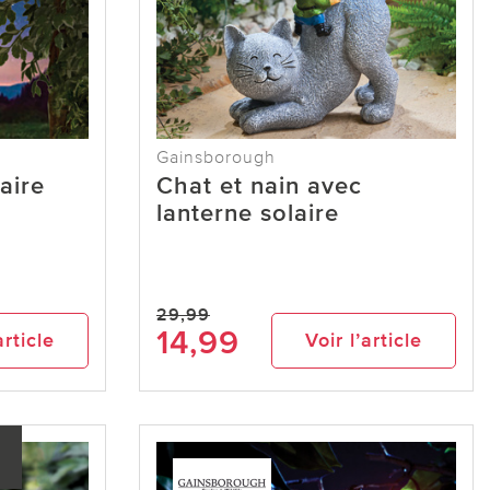
Gainsborough
laire
Chat et nain avec
lanterne solaire
29,99
14,99
article
Voir l’article