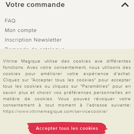
Votre commande
FAQ
Mon compte
Inscription Newsletter
Demande de catalogue
Données personnelles
Vitrine Magique utilise des cookies ave différentes
fonctions. Avec votre consentement, nous utilisons des
Droit de rétractation
cookies pour améliorer votre expérience d'achat.
Rétractation
Cliquez sur "Accepter tous les cookies" pour accepter
tous les cookies ou cliquez sur "Paramètres" pour en
savoir plus et choisir vos préférences personnelles en
matière de cookies. Vous pouvez révoquer votre
consentement à tout moment à l'adresse suivante:
Paiement & Livraison
https://www.vitrinemagique.com/servicecookie/
Accepter tous les cookies