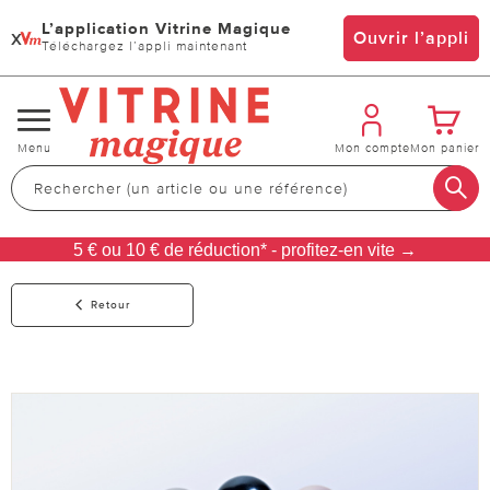
L’application Vitrine Magique
x
Ouvrir l’appli
Téléchargez l’appli maintenant
Changer
Menu
Mon compte
Mon panier
de
navigation
5 € ou 10 € de réduction* - profitez-en vite →
Retour