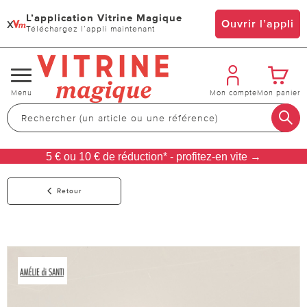
L’application Vitrine Magique
x
Ouvrir l’appli
Téléchargez l’appli maintenant
Changer
Menu
Mon compte
Mon panier
de
navigation
5 € ou 10 € de réduction* - profitez-en vite →
Retour