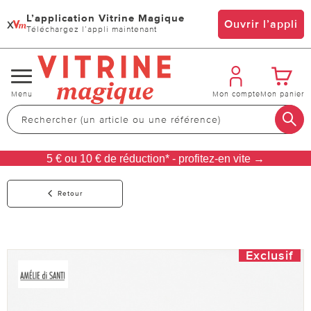
L’application Vitrine Magique
x
Ouvrir l’appli
Téléchargez l’appli maintenant
Changer
Menu
Mon compte
Mon panier
de
navigation
5 € ou 10 € de réduction* - profitez-en vite →
Retour
Exclusif