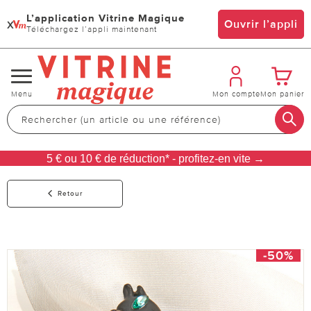
L’application Vitrine Magique
x
Ouvrir l’appli
Téléchargez l’appli maintenant
Changer
Menu
Mon compte
Mon panier
de
navigation
5 € ou 10 € de réduction* - profitez-en vite →
Retour
-50%