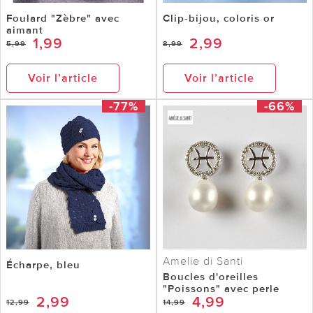
Foulard "Zèbre" avec
Clip-bijou, coloris or
aimant
1,99
2,99
5,99
8,99
Voir l’article
Voir l’article
-77%
-66%
Amelie di Santi
Écharpe, bleu
Boucles d'oreilles
"Poissons" avec perle
2,99
4,99
12,99
14,99