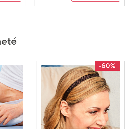
heté
-60%