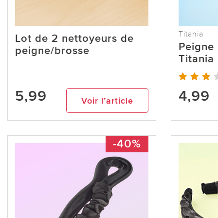
Titania
Lot de 2 nettoyeurs de
Peigne 
peigne/brosse
Titania
5,99
4,99
Voir l’article
-40%