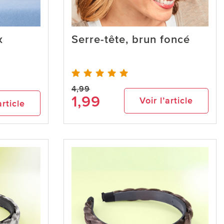
x
Serre-tête, brun foncé
4,99
1,99
Voir l’article
article