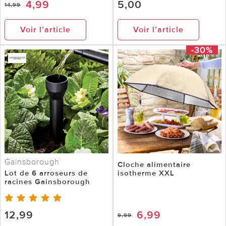
4,99
5,00
14,99
Voir l’article
Voir l’article
-30%
Gainsborough
Cloche alimentaire
Lot de 6 arroseurs de
isotherme XXL
racines Gainsborough
12,99
6,99
9,99