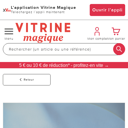
L’application Vitrine Magique
x
Ouvrir l’appli
Téléchargez l’appli maintenant
Changer
Menu
Mon compte
Mon panier
de
navigation
5 € ou 10 € de réduction* - profitez-en vite →
Retour