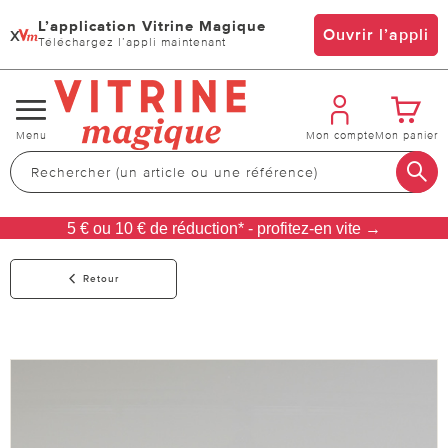
L’application Vitrine Magique
x
Ouvrir l’appli
Téléchargez l’appli maintenant
Changer
Menu
Mon compte
Mon panier
de
navigation
5 € ou 10 € de réduction* - profitez-en vite →
Retour