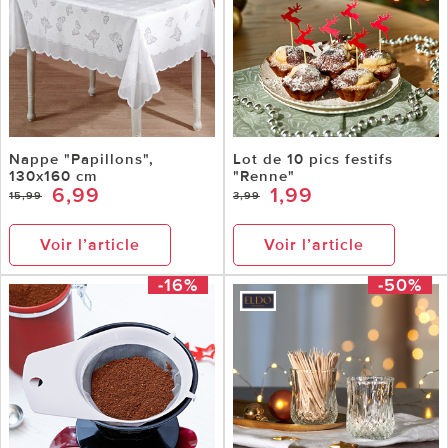
Nappe "Papillons",
Lot de 10 pics festifs
130x160 cm
"Renne"
6,99
1,99
15,99
3,99
Voir l’article
Voir l’article
-16%
-50%