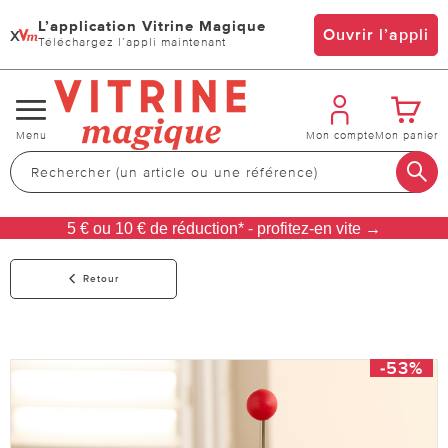
L’application Vitrine Magique
x
Ouvrir l’appli
Téléchargez l’appli maintenant
Changer
Menu
Mon compte
Mon panier
de
navigation
5 € ou 10 € de réduction* - profitez-en vite →
Retour
-53%