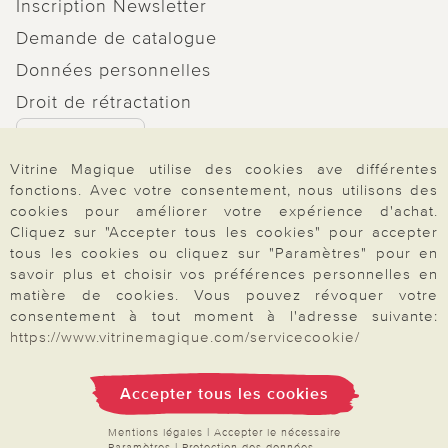
Inscription Newsletter
Demande de catalogue
Données personnelles
Droit de rétractation
Rétractation
Vitrine Magique utilise des cookies ave différentes
fonctions. Avec votre consentement, nous utilisons des
cookies pour améliorer votre expérience d'achat.
Cliquez sur "Accepter tous les cookies" pour accepter
Paiement & Livraison
tous les cookies ou cliquez sur "Paramètres" pour en
savoir plus et choisir vos préférences personnelles en
matière de cookies. Vous pouvez révoquer votre
consentement à tout moment à l'adresse suivante:
À propos de nous
https://www.vitrinemagique.com/servicecookie/
Accepter tous les cookies
Besoin d'aide?
Mentions légales
|
Accepter le nécessaire
Paramètres
|
Protection des données