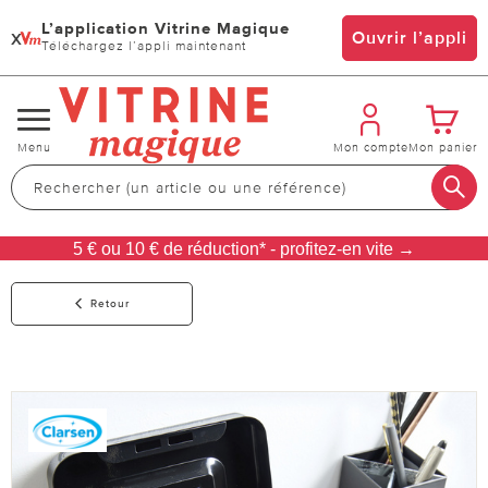
L’application Vitrine Magique
x
Ouvrir l’appli
Téléchargez l’appli maintenant
Changer
Menu
Mon compte
Mon panier
de
navigation
5 € ou 10 € de réduction* - profitez-en vite →
Retour