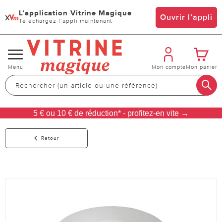
L’application Vitrine Magique
x
Ouvrir l’appli
Téléchargez l’appli maintenant
Changer
Menu
Mon compte
Mon panier
de
navigation
5 € ou 10 € de réduction* - profitez-en vite →
Retour