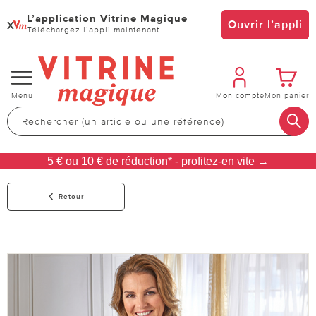
L’application Vitrine Magique
x
Ouvrir l’appli
Téléchargez l’appli maintenant
Changer
Menu
Mon compte
Mon panier
de
navigation
5 € ou 10 € de réduction* - profitez-en vite →
Retour