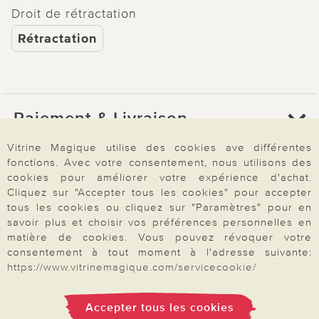
Droit de rétractation
Rétractation
Paiement & Livraison
Vitrine Magique utilise des cookies ave différentes
fonctions. Avec votre consentement, nous utilisons des
À propos de nous
cookies pour améliorer votre expérience d'achat.
Cliquez sur "Accepter tous les cookies" pour accepter
tous les cookies ou cliquez sur "Paramètres" pour en
Besoin d'aide?
savoir plus et choisir vos préférences personnelles en
matière de cookies. Vous pouvez révoquer votre
consentement à tout moment à l'adresse suivante:
https://www.vitrinemagique.com/servicecookie/
Mentions légales
|
CGV
|
Données & liberté
|
Vie privée & cookies
Prix en Euro, TVA légale incluse
©2026 Vitrine Magique
Accepter tous les cookies