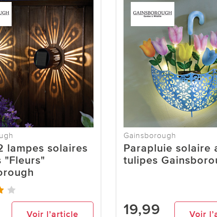
ough
Gainsborough
2 lampes solaires
Parapluie solaire
 "Fleurs"
tulipes Gainsbor
orough
19,99
Voir l’article
Voir l’