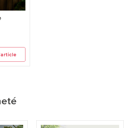
e
’article
heté