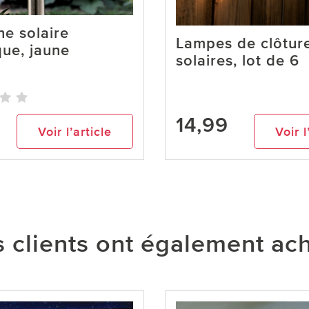
ne solaire
Lampes de clôtur
ue, jaune
solaires, lot de 6
14,99
Voir l’article
Voir l
 clients ont également ac