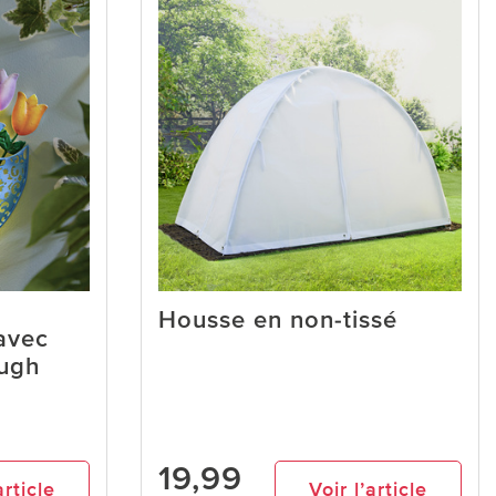
Housse en non-tissé
 avec
ough
19,99
article
Voir l’article