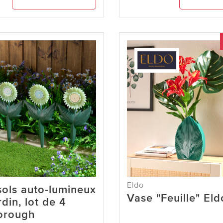
Eldo
ols auto-lumineux
Vase "Feuille" Eld
rdin, lot de 4
orough