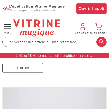
L’application Vitrine Magique
x
Ouvrir l’appli
Téléchargez l’appli maintenant
Changer
Menu
Mon compte
Mon panier
de
navigation
5 € ou 10 € de réduction* - profitez-en vite →
Retour