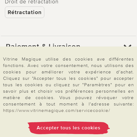
Droit de rétractation
Rétractation
Paiement & Livraison
Vitrine Magique utilise des cookies ave différentes
fonctions. Avec votre consentement, nous utilisons des
À propos de nous
cookies pour améliorer votre expérience d'achat.
Cliquez sur "Accepter tous les cookies" pour accepter
tous les cookies ou cliquez sur "Paramètres" pour en
Besoin d'aide?
savoir plus et choisir vos préférences personnelles en
matière de cookies. Vous pouvez révoquer votre
consentement à tout moment à l'adresse suivante:
https://www.vitrinemagique.com/servicecookie/
Mentions légales
|
CGV
|
Données & liberté
|
Vie privée & cookies
Prix en Euro, TVA légale incluse
©2026 Vitrine Magique
Accepter tous les cookies