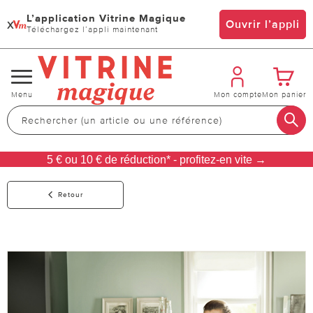
L’application Vitrine Magique
x
Ouvrir l’appli
Téléchargez l’appli maintenant
Changer
Menu
Mon compte
Mon panier
de
navigation
5 € ou 10 € de réduction* - profitez-en vite →
Retour