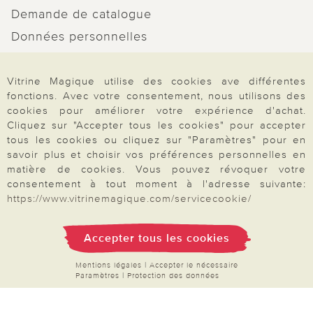
Demande de catalogue
Données personnelles
Droit de rétractation
Vitrine Magique utilise des cookies ave différentes
Rétractation
fonctions. Avec votre consentement, nous utilisons des
cookies pour améliorer votre expérience d'achat.
Cliquez sur "Accepter tous les cookies" pour accepter
tous les cookies ou cliquez sur "Paramètres" pour en
savoir plus et choisir vos préférences personnelles en
Paiement & Livraison
matière de cookies. Vous pouvez révoquer votre
consentement à tout moment à l'adresse suivante:
https://www.vitrinemagique.com/servicecookie/
À propos de nous
Accepter tous les cookies
Besoin d'aide?
Mentions légales
|
Accepter le nécessaire
Paramètres
|
Protection des données
Mentions légales
|
CGV
|
Données & liberté
|
Vie privée & cookies