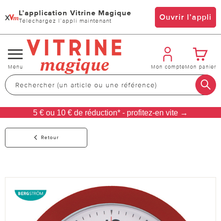
L’application Vitrine Magique
x
Ouvrir l’appli
Téléchargez l’appli maintenant
Changer
Menu
Mon compte
Mon panier
de
navigation
5 € ou 10 € de réduction* - profitez-en vite →
Retour