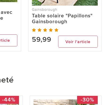
Gainsborough
 avec
Table solaire "Papillons"
he
Gainsborough
59,99
rticle
Voir l’article
heté
-44%
-30%