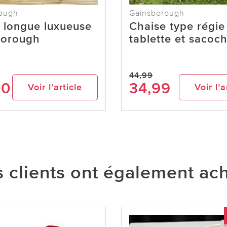
ough
Gainsborough
 longue luxueuse
Chaise type régie
borough
tablette et sacoc
44,99
00
34,99
Voir l’article
Voir l’a
 clients ont également ac