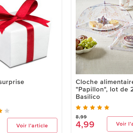
 surprise
Cloche alimentair
"Papillon", lot de 
Basilico
8,99
4,99
Voir l’
Voir l’article