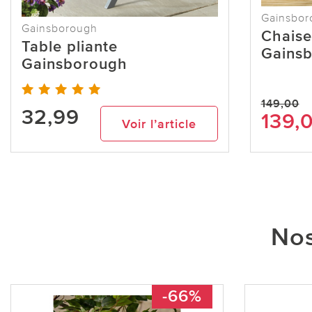
Gainsbor
Gainsborough
Chaise
Table pliante
Gains
Gainsborough
149,00
32,99
139,
Voir l’article
Nos
-66%