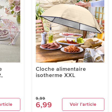
e
Cloche alimentaire
2,
isotherme XXL
9,99
6,99
article
Voir l’article