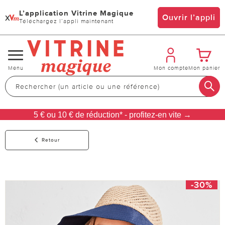
L’application Vitrine Magique
x
Ouvrir l’appli
Téléchargez l’appli maintenant
Changer
Menu
Mon compte
Mon panier
de
navigation
5 € ou 10 € de réduction* - profitez-en vite →
Retour
-30%