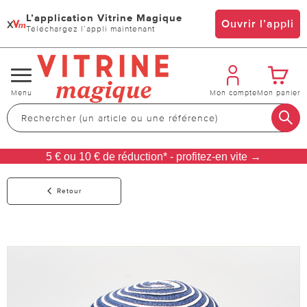
L’application Vitrine Magique
x
Ouvrir l’appli
Téléchargez l’appli maintenant
Changer
Menu
Mon compte
Mon panier
de
navigation
5 € ou 10 € de réduction* - profitez-en vite →
Retour