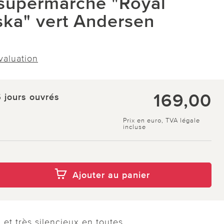
 supermarché "Royal
ska" vert Andersen
évaluation
169,00
5 jours ouvrés
Prix en euro, TVA légale
incluse
Ajouter au panier
et très silencieux en toutes