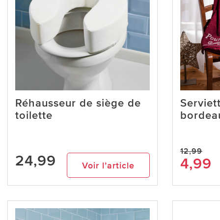
Réhausseur de siège de
Serviet
toilette
bordea
12,99
24,99
4,99
Voir l’article