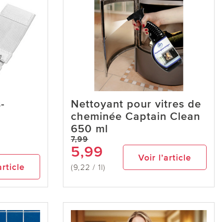
-
Nettoyant pour vitres de
cheminée Captain Clean
650 ml
7,99
5,99
Voir l’article
article
(9,22 / 1l)