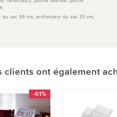
e, réflecteurs, poche latérale, poche
le.
ur du sac 59 cm, profondeur du sac 25 cm,
 clients ont également ac
-61%