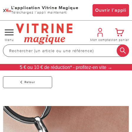
L’application Vitrine Magique
x
Ouvrir l’appli
Téléchargez l’appli maintenant
Changer
Menu
Mon compte
Mon panier
de
navigation
5 € ou 10 € de réduction* - profitez-en vite →
Retour