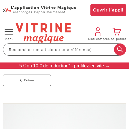
L’application Vitrine Magique
x
Ouvrir l’appli
Téléchargez l’appli maintenant
Changer
Menu
Mon compte
Mon panier
de
navigation
5 € ou 10 € de réduction* - profitez-en vite →
Retour