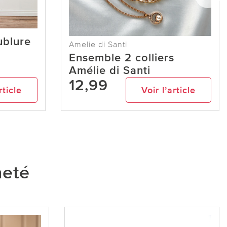
ublure
Amelie di Santi
Ensemble 2 colliers
Amélie di Santi
12,99
rticle
Voir l’article
heté