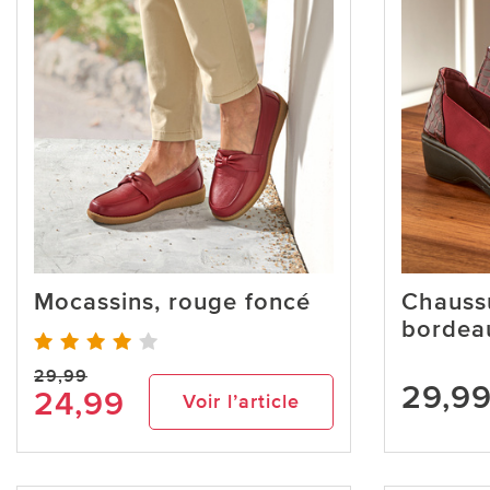
Mocassins, rouge foncé
Chaussu
bordea
29,99
29,9
24,99
Voir l’article