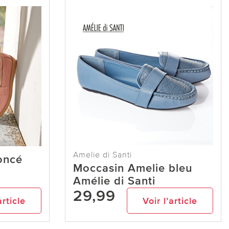
Amelie di Santi
oncé
Moccasin Amelie bleu
Amélie di Santi
29,99
article
Voir l’article