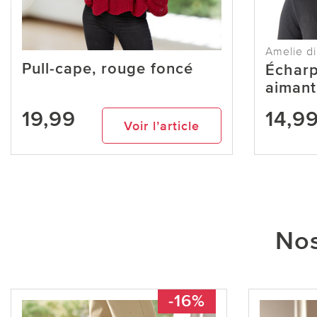
Amelie di
Pull-cape, rouge foncé
Écharp
aimant
19,99
14,9
Voir l’article
Nos
-16%