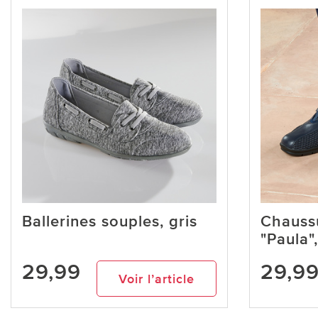
Ballerines souples, gris
Chauss
"Paula"
29,99
29,9
Voir l’article