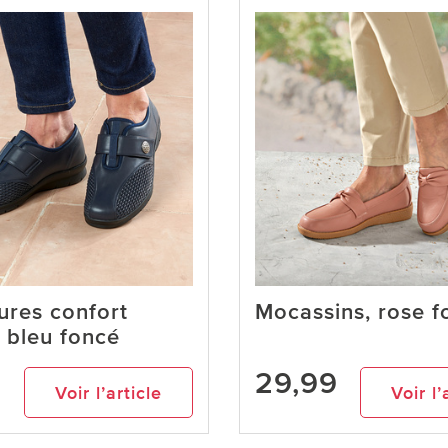
ures confort
Mocassins, rose f
, bleu foncé
9
29,99
Voir l’article
Voir l’