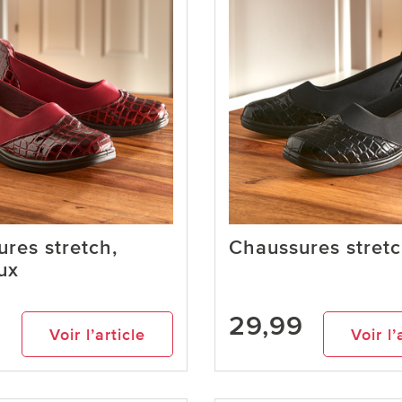
res stretch,
Chaussures stretc
ux
9
29,99
Voir l’article
Voir l’