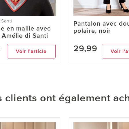
 Santi
Pantalon avec do
e en maille avec
polaire, noir
 Amélie di Santi
9
29,99
Voir l’article
Voir l’a
 clients ont également ac