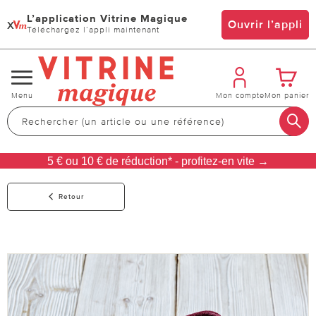
L’application Vitrine Magique
x
Ouvrir l’appli
Téléchargez l’appli maintenant
Changer
Menu
Mon compte
Mon panier
de
navigation
5 € ou 10 € de réduction* - profitez-en vite →
Retour