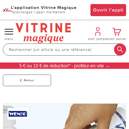
L’application Vitrine Magique
x
Ouvrir l’appli
Téléchargez l’appli maintenant
Changer
Menu
Mon compte
Mon panier
de
navigation
5 € ou 10 € de réduction* - profitez-en vite →
Retour