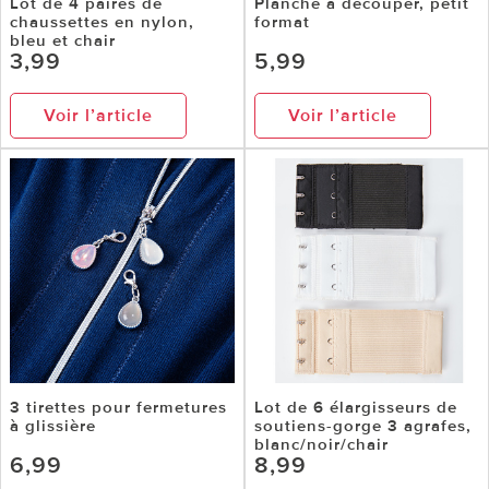
Lot de 4 paires de
Planche à découper, petit
chaussettes en nylon,
format
bleu et chair
3,99
5,99
Voir l’article
Voir l’article
3 tirettes pour fermetures
Lot de 6 élargisseurs de
à glissière
soutiens-gorge 3 agrafes,
blanc/noir/chair
6,99
8,99