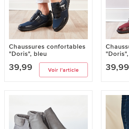
Chaussures confortables
Chaussu
"Doris", bleu
"Doris"
39,99
39,9
Voir l’article