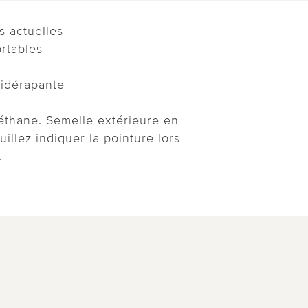
s actuelles
ortables
tidérapante
éthane. Semelle extérieure en
illez indiquer la pointure lors
.