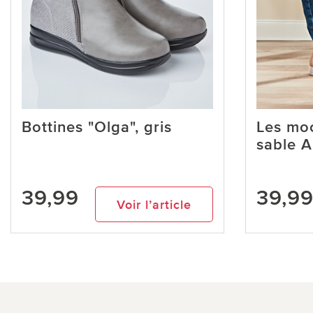
Bottines "Olga", gris
Les moc
sable A
39,99
39,9
Voir l’article