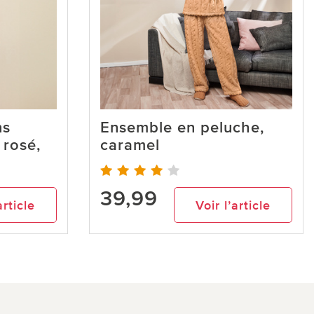
ns
Ensemble en peluche,
 rosé,
caramel
39,99
article
Voir l’article