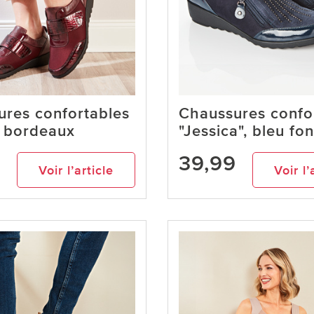
res confortables
Chaussures confo
, bordeaux
"Jessica", bleu fo
9
39,99
Voir l’article
Voir l’