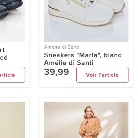
Amelie di Santi
rt
Sneakers "Marla", blanc
ncé
Amélie di Santi
39,99
article
Voir l’article