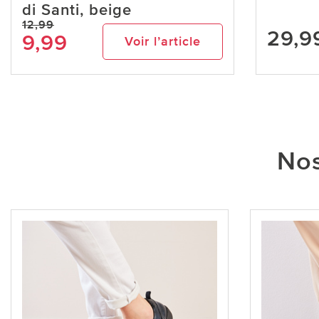
di Santi, beige
12,99
29,9
9,99
Voir l’article
Nos