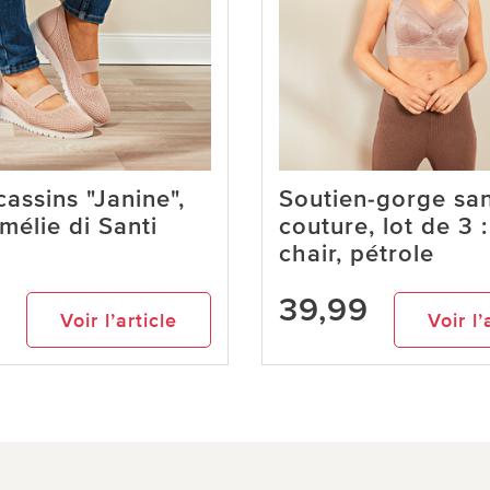
assins "Janine",
Soutien-gorge sa
mélie di Santi
couture, lot de 3 :
chair, pétrole
9
39,99
Voir l’article
Voir l’