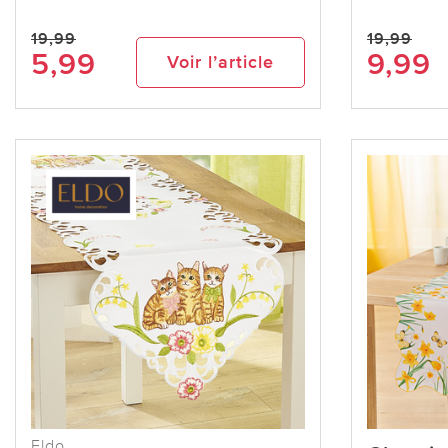
19,99
19,99
5,99
9,99
Voir l’article
Eldo