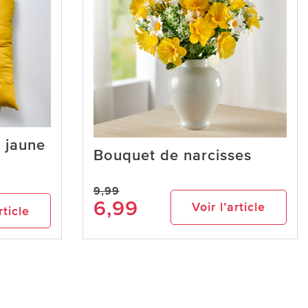
, jaune
Bouquet de narcisses
9,99
6,99
Voir l’article
rticle