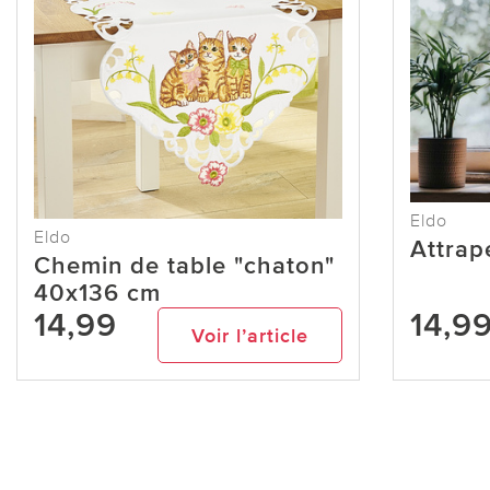
Eldo
Eldo
Attrap
Chemin de table "chaton"
40x136 cm
14,99
14,9
Voir l’article