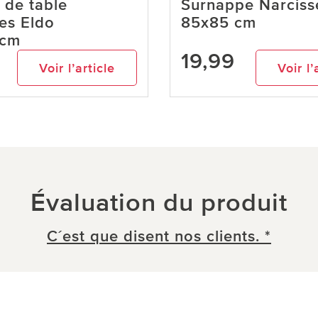
 de table
Surnappe Narciss
es Eldo
85x85 cm
0cm
19,99
Voir l’article
Voir l’
Évaluation du produit
C´est que disent nos clients. *