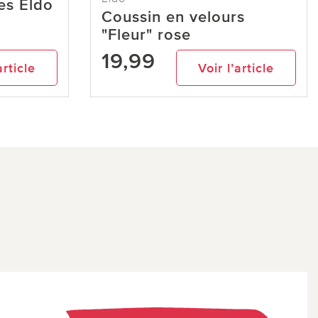
es Eldo
Coussin en velours
"Fleur" rose
19,99
article
Voir l’article