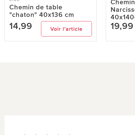
Chemin
Chemin de table
Narciss
"chaton" 40x136 cm
40x14
14,99
19,99
Voir l’article