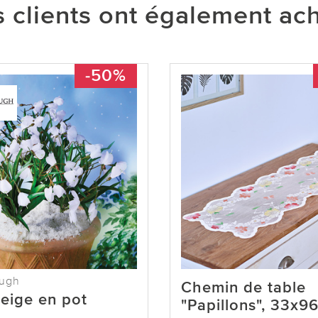
 clients ont également ac
-50%
ough
Chemin de table
eige en pot
"Papillons", 33x9