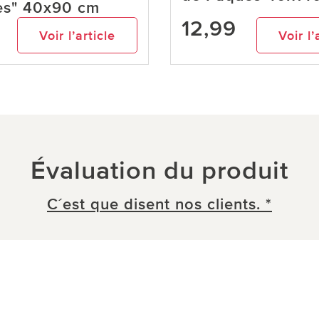
es" 40x90 cm
12,99
Voir l’article
Voir l’
Évaluation du produit
C´est que disent nos clients. *