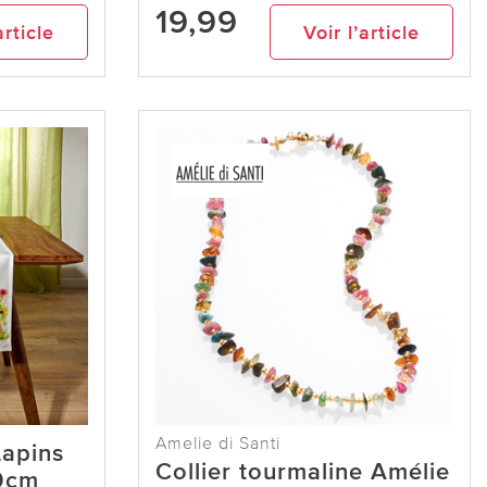
19,99
article
Voir l’article
Amelie di Santi
Lapins
Collier tourmaline Amélie
0cm