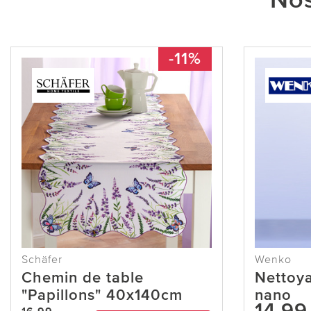
Nos
-11%
Schäfer
Wenko
Chemin de table
Nettoya
"Papillons" 40x140cm
nano
14,99