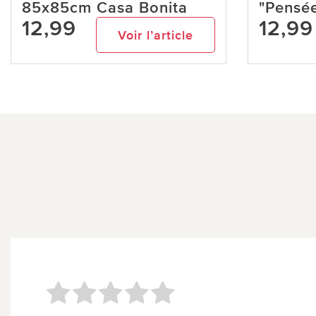
85x85cm Casa Bonita
"Pensé
12,99
12,99
Voir l’article