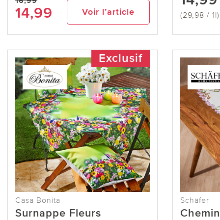
16,99
14,99
Voir l’article
(29,98 / 1l)
Exclusif
Casa Bonita
Schäfer
Surnappe Fleurs
Chemin