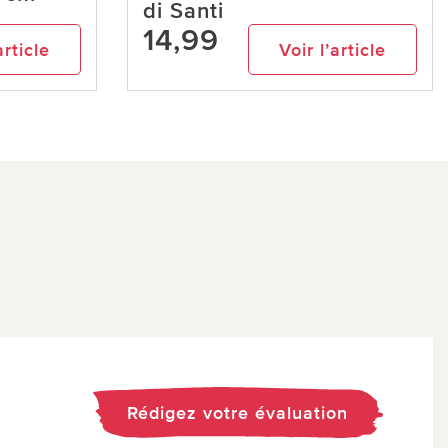
di Santi
14,99
article
Voir l’article
Rédigez votre évaluation