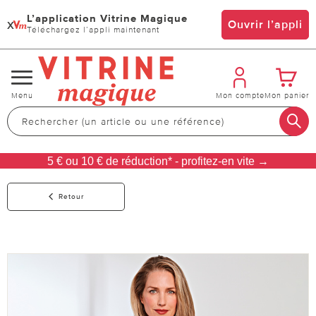
L’application Vitrine Magique
x
Ouvrir l’appli
Téléchargez l’appli maintenant
Changer
Menu
Mon compte
Mon panier
de
navigation
5 € ou 10 € de réduction* - profitez-en vite →
Retour