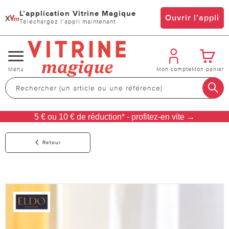
L’application Vitrine Magique
x
Ouvrir l’appli
Téléchargez l’appli maintenant
Changer
Menu
Mon compte
Mon panier
de
navigation
5 € ou 10 € de réduction* - profitez-en vite →
Retour