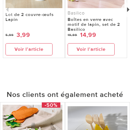
Basilico
Lot de 2 couvre-œufs
Lapin
Boîtes en verre avec
motif de lapin, set de 2
Basilico
3,99
14,99
5,99
19,99
Voir l’article
Voir l’article
Nos clients ont également acheté
-50%