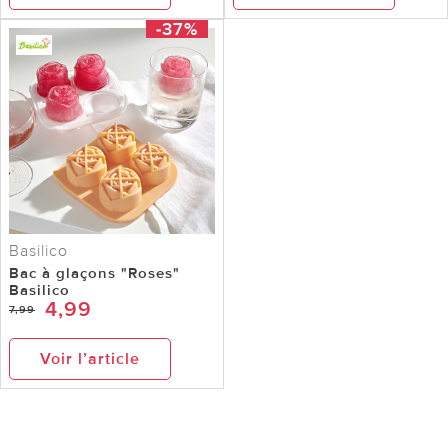
-37%
Basilico
Bac à glaçons "Roses"
Basilico
4,99
7,99
Voir l’article