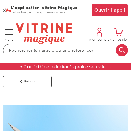
L’application Vitrine Magique
x
Ouvrir l’appli
Téléchargez l’appli maintenant
Changer
Menu
Mon compte
Mon panier
de
navigation
5 € ou 10 € de réduction* - profitez-en vite →
Retour