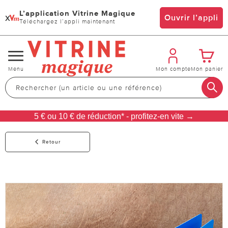
L’application Vitrine Magique
x
Ouvrir l’appli
Téléchargez l’appli maintenant
Changer
Menu
Mon compte
Mon panier
de
navigation
5 € ou 10 € de réduction* - profitez-en vite →
Retour