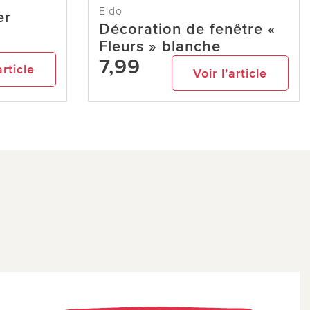
Eldo
er
Décoration de fenêtre «
Fleurs » blanche
7,99
article
Voir l’article