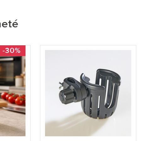
heté
-30%