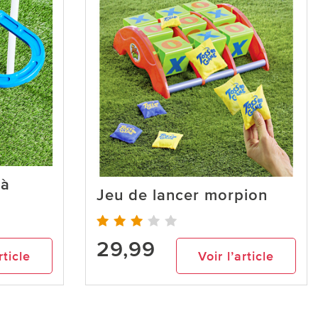
 à
Jeu de lancer morpion
29,99
rticle
Voir l’article