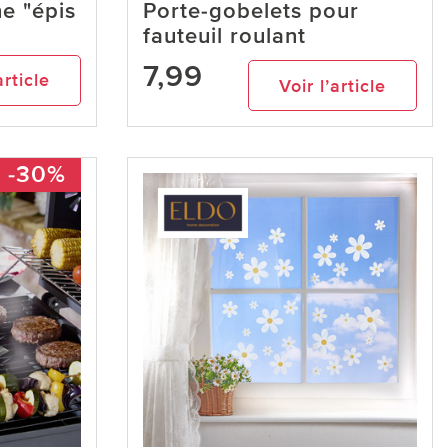
ne "épis
Porte-gobelets pour
fauteuil roulant
7,99
article
Voir l’article
-30%