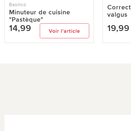
Basilico
Correct
Minuteur de cuisine
valgus
"Pastèque"
14,99
19,99
Voir l’article