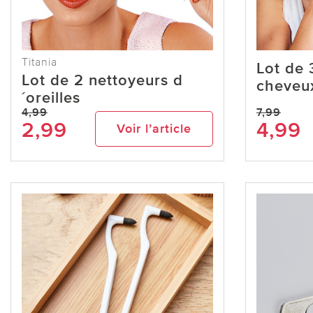
Titania
Lot de
Lot de 2 nettoyeurs d
cheveu
´oreilles
4,99
7,99
2,99
4,99
Voir l’article