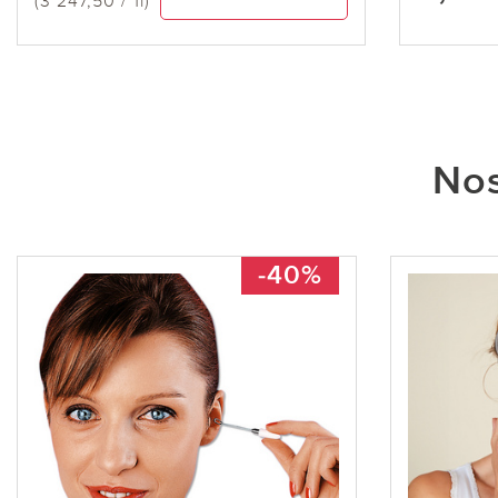
(3 247,50 / 1l)
Nos
-40%