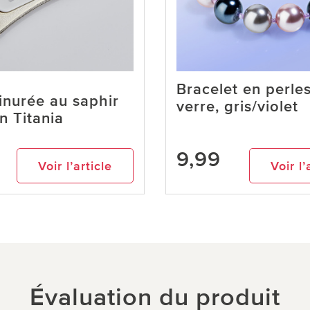
Bracelet en perle
inurée au saphir
verre, gris/violet
n Titania
9,99
Voir l’article
Voir l’
Évaluation du produit