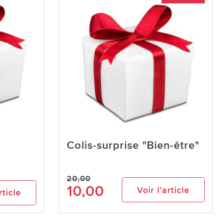
Colis-surprise "Bien-être"
20,00
10,00
Voir l’article
rticle