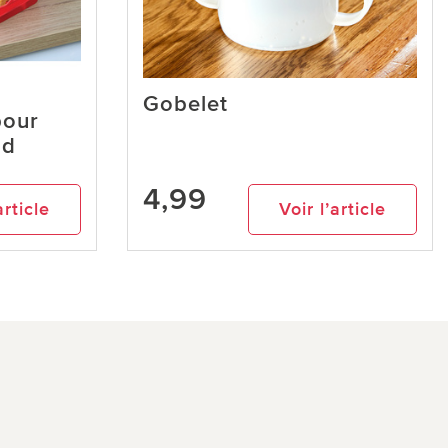
Gobelet
pour
ud
4,99
article
Voir l’article