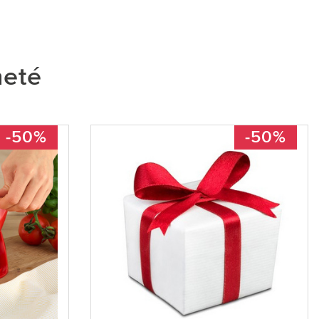
heté
-50%
-50%