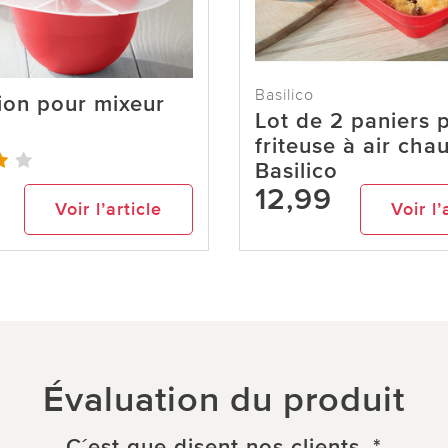
Basilico
ion pour mixeur
Lot de 2 paniers 
friteuse à air cha
Basilico
12,99
Voir l’article
Voir l’
Évaluation du produit
C´est que disent nos clients. *