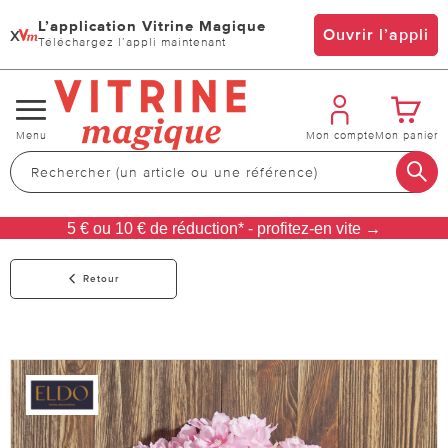
L’application Vitrine Magique
x
Ouvrir l’appli
Téléchargez l’appli maintenant
Changer
Menu
Mon compte
Mon panier
de
navigation
5 € ou 10 € de réduction* - profitez-en vite →
Retour