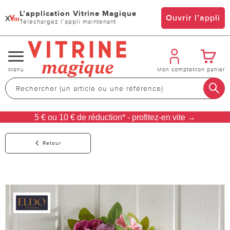
L’application Vitrine Magique
x
Ouvrir l’appli
Téléchargez l’appli maintenant
Changer
Menu
Mon compte
Mon panier
de
navigation
5 € ou 10 € de réduction* - profitez-en vite →
Retour