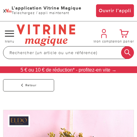
L’application Vitrine Magique
x
Ouvrir l’appli
Téléchargez l’appli maintenant
Changer
Menu
Mon compte
Mon panier
de
navigation
5 € ou 10 € de réduction* - profitez-en vite →
Retour