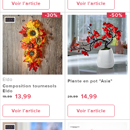
Voir l’article
Voir l’article
-30%
-50%
Eldo
Plante en pot "Asia"
Composition tournesols
Eldo
13,99
14,99
19,99
29,99
Voir l’article
Voir l’article