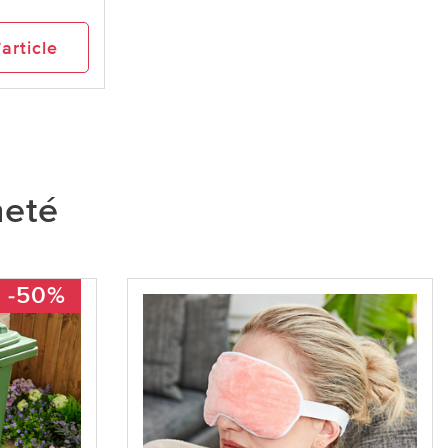
’article
heté
-50%