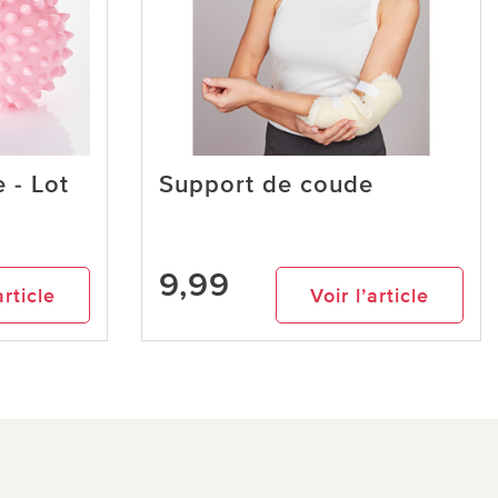
 - Lot
Support de coude
9,99
article
Voir l’article