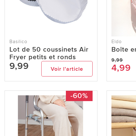
Basilico
Eldo
Lot de 50 coussinets Air
Boîte e
Fryer petits et ronds
9,99
9,99
4,99
Voir l’article
-60%