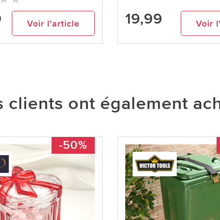
9
19,99
Voir l’article
Voir l
 clients ont également ac
-50%