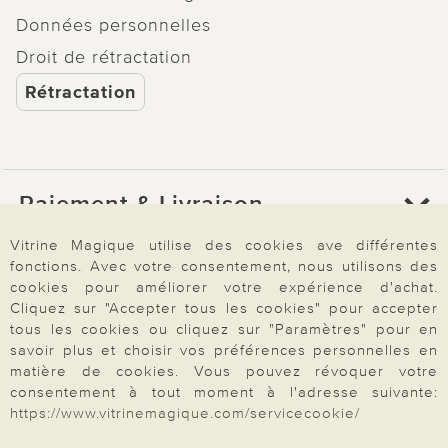
Données personnelles
Droit de rétractation
Rétractation
Paiement & Livraison
Vitrine Magique utilise des cookies ave différentes
fonctions. Avec votre consentement, nous utilisons des
À propos de nous
cookies pour améliorer votre expérience d'achat.
Cliquez sur "Accepter tous les cookies" pour accepter
tous les cookies ou cliquez sur "Paramètres" pour en
Besoin d'aide?
savoir plus et choisir vos préférences personnelles en
matière de cookies. Vous pouvez révoquer votre
consentement à tout moment à l'adresse suivante:
https://www.vitrinemagique.com/servicecookie/
Mentions légales
|
CGV
|
Données & liberté
|
Vie privée & cookies
Prix en Euro, TVA légale incluse