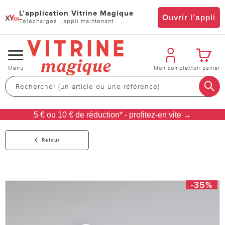
L’application Vitrine Magique
x
Ouvrir l’appli
Téléchargez l’appli maintenant
Changer
Menu
Mon compte
Mon panier
de
navigation
5 € ou 10 € de réduction* - profitez-en vite →
Retour
-35%