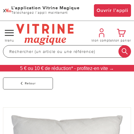
L’application Vitrine Magique
x
Ouvrir l’appli
Téléchargez l’appli maintenant
Changer
Menu
Mon compte
Mon panier
de
navigation
5 € ou 10 € de réduction* - profitez-en vite →
Retour