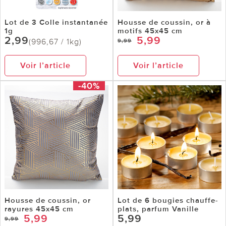
Lot de 3 Colle instantanée
Housse de coussin, or à
1g
motifs 45x45 cm
2,99
5,99
(996,67 / 1kg)
9,99
Voir l’article
Voir l’article
-40%
Housse de coussin, or
Lot de 6 bougies chauffe-
rayures 45x45 cm
plats, parfum Vanille
5,99
5,99
9,99