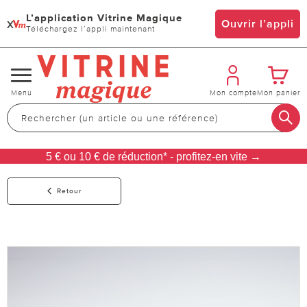
L’application Vitrine Magique
x
Ouvrir l’appli
Téléchargez l’appli maintenant
Changer
Menu
Mon compte
Mon panier
de
navigation
5 € ou 10 € de réduction* - profitez-en vite →
Retour