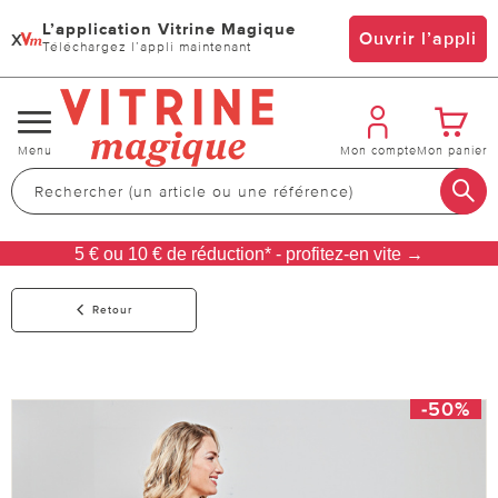
L’application Vitrine Magique
x
Ouvrir l’appli
Téléchargez l’appli maintenant
Changer
Menu
Mon compte
Mon panier
de
navigation
5 € ou 10 € de réduction* - profitez-en vite →
Retour
-50%