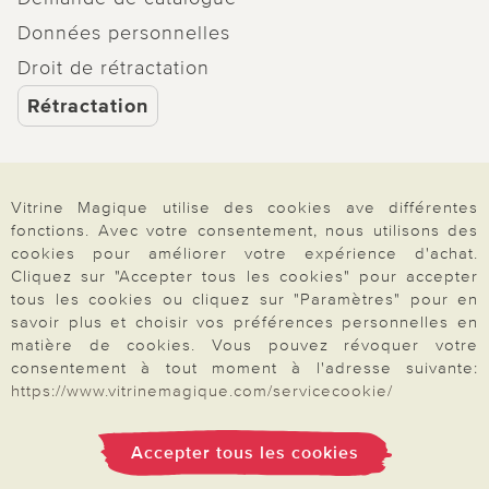
Données personnelles
Droit de rétractation
Rétractation
Vitrine Magique utilise des cookies ave différentes
Paiement & Livraison
fonctions. Avec votre consentement, nous utilisons des
cookies pour améliorer votre expérience d'achat.
Cliquez sur "Accepter tous les cookies" pour accepter
tous les cookies ou cliquez sur "Paramètres" pour en
À propos de nous
savoir plus et choisir vos préférences personnelles en
matière de cookies. Vous pouvez révoquer votre
consentement à tout moment à l'adresse suivante:
Besoin d'aide?
https://www.vitrinemagique.com/servicecookie/
Accepter tous les cookies
Mentions légales
|
CGV
|
Données & liberté
|
Vie privée & cookies