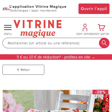
L’application Vitrine Magique
x
Ouvrir l’appli
Téléchargez l’appli maintenant
Changer
Menu
Mon compte
Mon panier
de
navigation
5 € ou 10 € de réduction* - profitez-en vite →
Retour
-38%