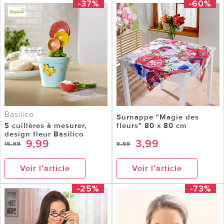
-37%
-60%
Basilico
Surnappe "Magie des
5 cuillères à mesurer,
fleurs" 80 x 80 cm
design fleur Basilico
9,99
3,99
15,99
9,99
Voir l’article
Voir l’article
-25%
-73%