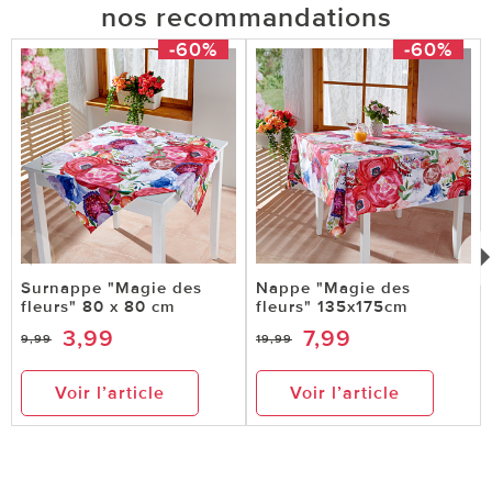
nos recommandations
-60%
-60%
Surnappe "Magie des
Nappe "Magie des
fleurs" 80 x 80 cm
fleurs" 135x175cm
3,99
7,99
9,99
19,99
Voir l’article
Voir l’article