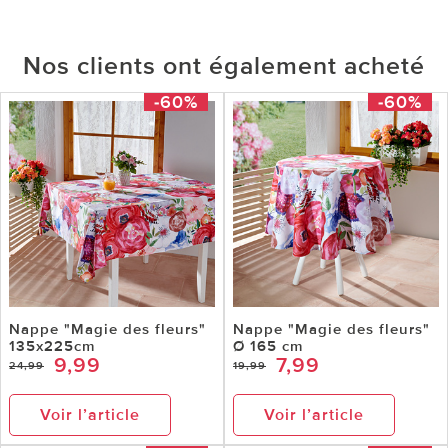
Nos clients ont également acheté
-60%
-60%
Nappe "Magie des fleurs"
Nappe "Magie des fleurs"
135x225cm
Ø 165 cm
9,99
7,99
24,99
19,99
Voir l’article
Voir l’article