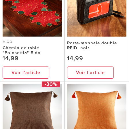
Eldo
Porte-monnaie double
Chemin de table
RFID, noir
"Poinsettia" Eldo
14,99
14,99
Voir l’article
Voir l’article
-30%