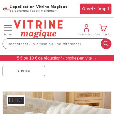
L’application Vitrine Magique
x
Ouvrir l’appli
Téléchargez l’appli maintenant
Changer
Menu
Mon compte
Mon panier
de
navigation
5 € ou 10 € de réduction* - profitez-en vite →
Retour